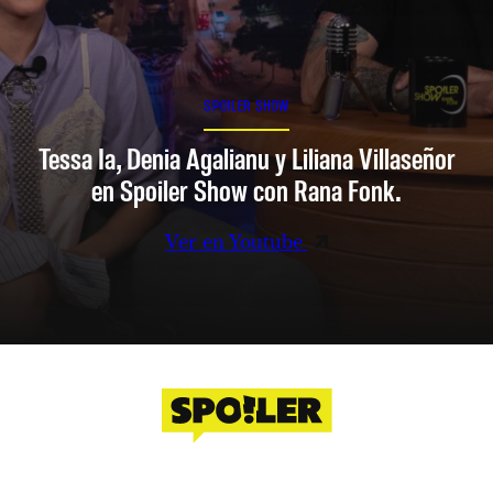
SPOILER SHOW
Tessa Ia, Denia Agalianu y Liliana Villaseñor
en Spoiler Show con Rana Fonk.
Ver en Youtube
Facebook
Instagram
X
YouTube
TikTok