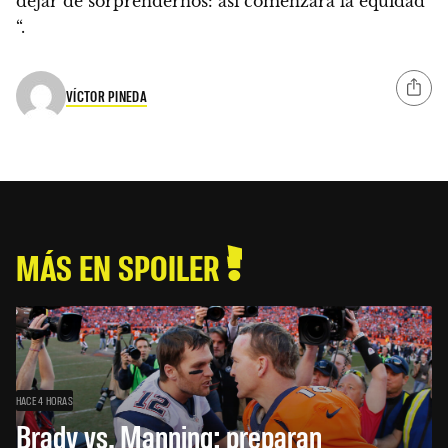
dejar de sorprendernos: así comenzará la equidad
“.
VÍCTOR PINEDA
MÁS EN SPOILER
HACE 4 HORAS
Brady vs. Manning: preparan