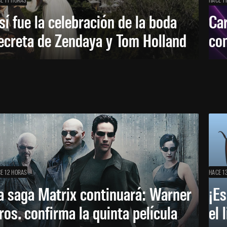
sí fue la celebración de la boda
Car
ecreta de Zendaya y Tom Holland
con
E 12 HORAS
HACE 1
a saga Matrix continuará: Warner
¡Es
ros. confirma la quinta película
el 