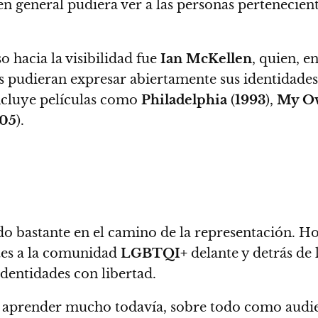
en general pudiera ver a las personas pertenecient
o hacia la visibilidad fue
Ian McKellen
, quien, e
s pudieran expresar abiertamente sus identidades 
incluye películas como
Philadelphia
(
1993
),
My Ow
05
).
 bastante en el camino de la representación.
Ho
tes a la comunidad
LGBTQI+
delante y detrás de 
 identidades con libertad.
a aprender mucho todavía
, sobre todo como audi