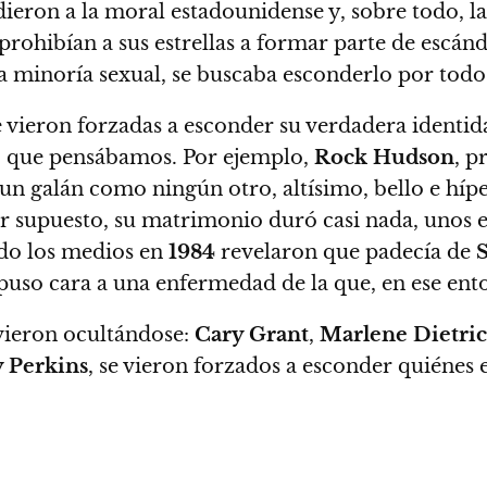
ieron a la moral estadounidense y, sobre todo, la
rohibían a sus estrellas a formar parte de escánd
na minoría sexual, se buscaba esconderlo por todo
 vieron forzadas a esconder su verdadera identid
lo que pensábamos
. Por ejemplo,
Rock Hudson
, p
 un galán como ningún otro, altísimo, bello e híp
or supuesto, su matrimonio duró casi nada, unos 
ndo
los medios en
1984
revelaron que padecía de
 puso cara a una enfermedad de la que, en ese ent
vieron ocultándose:
Cary Grant
,
Marlene Dietri
 Perkins
, se vieron forzados a esconder quiénes 