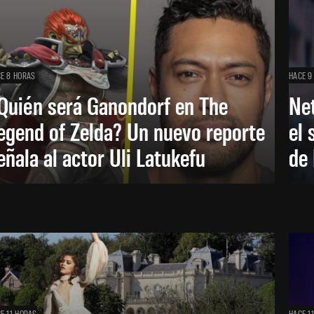
E 8 HORAS
HACE 9
Quién será Ganondorf en The
Net
egend of Zelda? Un nuevo reporte
el 
eñala al actor Uli Latukefu
de 
E 11 HORAS
HACE 1