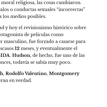
 moral religiosa, las cosas cambiaron.
alos o conductas sexuales “incorrectas”
s los medios posibles.
ad y hoy el revisionismo histórico sobre
rotagonista de películas como
er masculino, fue forzado a casarse para
escasos
12
meses, y eventualmente el
SIDA
.
Hudson
, de hecho, fue uno de las
onces, todavía se sabía muy poco.
ch
,
Rodolfo Valentino
,
Montgomery
eran en verdad.