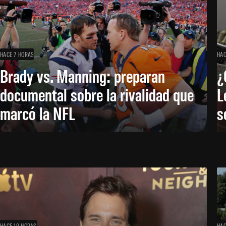
HACE 7 HORAS
HAC
Brady vs. Manning: preparan
¿
documental sobre la rivalidad que
L
marcó la NFL
s
HACE 10 HORAS
HAC