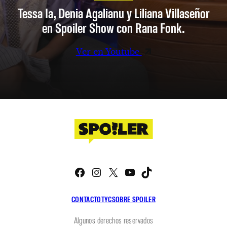
Tessa Ia, Denia Agalianu y Liliana Villaseñor
en Spoiler Show con Rana Fonk.
Ver en Youtube
Facebook
Instagram
X
YouTube
TikTok
CONTACTO
TYC
SOBRE SPOILER
Algunos derechos reservados