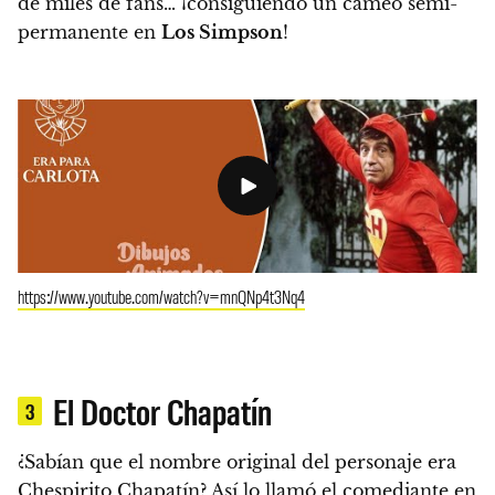
de miles de fans… ¡consiguiendo un cameo semi-
permanente en
Los Simpson
!
https://www.youtube.com/watch?v=mnQNp4t3Nq4
El Doctor Chapatín
3
¿Sabían que el nombre original del personaje era
Chespirito Chapatín?
Así lo llamó el comediante en