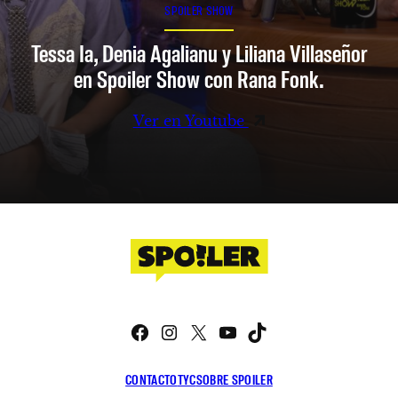
SPOILER SHOW
Tessa Ia, Denia Agalianu y Liliana Villaseñor
en Spoiler Show con Rana Fonk.
Ver en Youtube
Facebook
Instagram
X
YouTube
TikTok
CONTACTO
TYC
SOBRE SPOILER