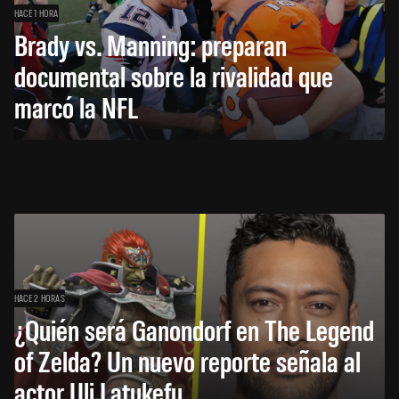
HACE 1 HORA
Brady vs. Manning: preparan
documental sobre la rivalidad que
marcó la NFL
HACE 2 HORAS
¿Quién será Ganondorf en The Legend
of Zelda? Un nuevo reporte señala al
actor Uli Latukefu