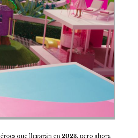
héroes
que llegarán en
2023
, pero
ahora