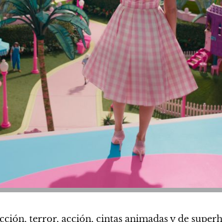
icción
,
terror
,
acción
,
cintas animadas
y
de super