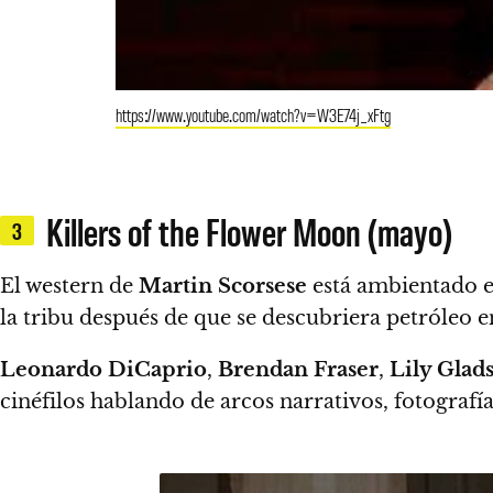
https://www.youtube.com/watch?v=W3E74j_xFtg
Killers of the Flower Moon (mayo)
3
El western de
Martin Scorsese
está ambientado e
la tribu después de que se descubriera petróleo en
Leonardo DiCaprio
,
Brendan Fraser
,
Lily Glad
cinéfilos hablando de arcos narrativos, fotografía