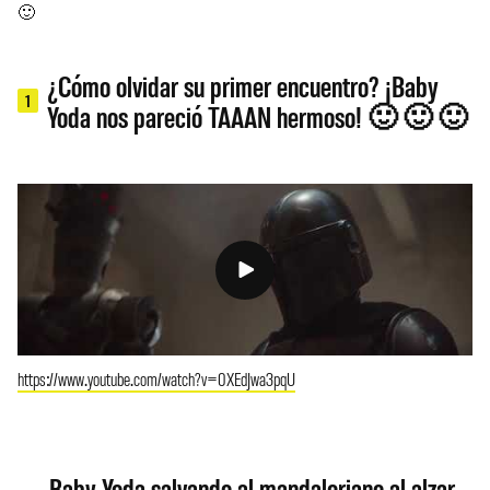
🙂
¿Cómo olvidar su primer encuentro? ¡Baby
1
Yoda nos pareció TAAAN hermoso! 🙂 🙂 🙂
https://www.youtube.com/watch?v=0XEdJwa3pqU
Baby Yoda salvando al mandaloriano al alzar