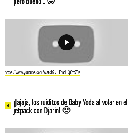
pero bueno… 😛
https://www.youtube.com/watch?v=Fmd_Q0tt78s
¡Jajaja, los ruiditos de Baby Yoda al volar en el
4
jetpack con Djarin! 🙂