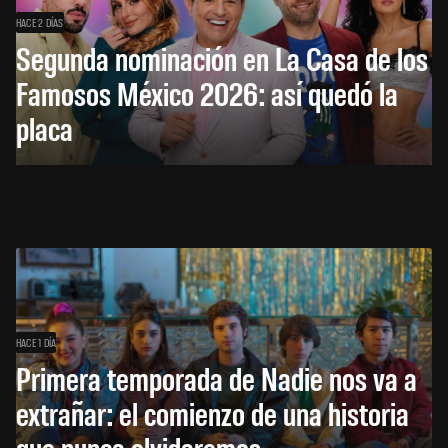
HACE 2 DÍAS
Segunda nominación en La Casa de los
Famosos México 2026: así quedó la
placa
HACE 1 DÍA
Primera temporada de Nadie nos va a
extrañar: el comienzo de una historia
que nunca olvidaremos