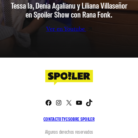
Tessa Ia, Denia Agalianu y Liliana Villaseñor
en Spoiler Show con Rana Fonk.
Ver en Youtube
Facebook
Instagram
X
YouTube
TikTok
CONTACTO
TYC
SOBRE SPOILER
Algunos derechos reservados