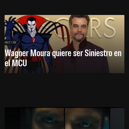
HACE 1 DÍA
Wagner Moura quiere ser Siniestro en
el MCU