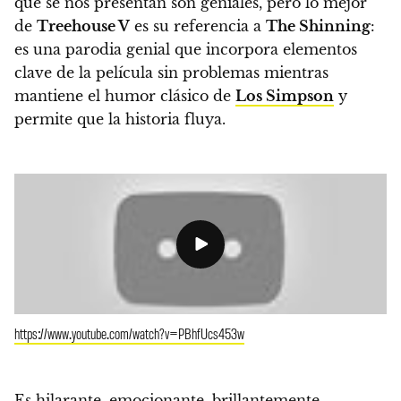
que se nos presentan son geniales, pero
lo mejor
de
Treehouse V
es su referencia a
The Shinning
:
es una parodia genial que incorpora elementos
clave de la película sin problemas mientras
mantiene el humor clásico de
Los Simpson
y
permite que la historia fluya.
https://www.youtube.com/watch?v=PBhfUcs453w
Es hilarante, emocionante, brillantemente