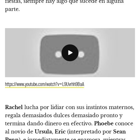
fiestas, siempre hay algo que sucede en alguna
parte.
https://www.youtube.com/watch?v=L9Uvrhh9BaA
Rachel
lucha por lidiar con sus instintos maternos,
regala demasiados dulces demasiado pronto y
termina dando dinero en efectivo.
Phoebe
conoce
al novio de
Ursula
,
Eric
(interpretado por
Sean
Penn
), e inmediatamente se enamora, mientras