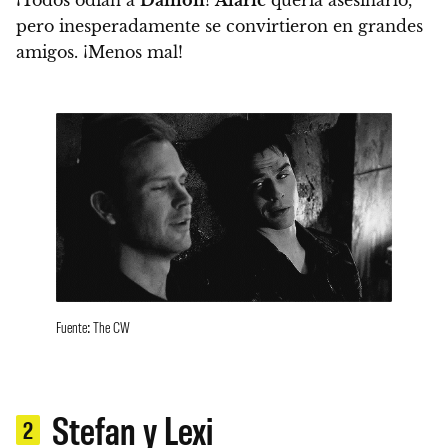
¡Todos odian a
Damon
!
Alaric
quería asesinarlo,
pero inesperadamente se convirtieron en grandes
amigos. ¡Menos mal!
Fuente: The CW
Stefan y Lexi
2