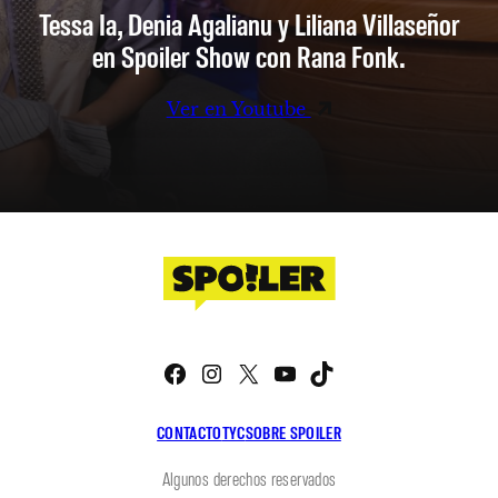
Tessa Ia, Denia Agalianu y Liliana Villaseñor
en Spoiler Show con Rana Fonk.
Ver en Youtube
Facebook
Instagram
X
YouTube
TikTok
CONTACTO
TYC
SOBRE SPOILER
Algunos derechos reservados