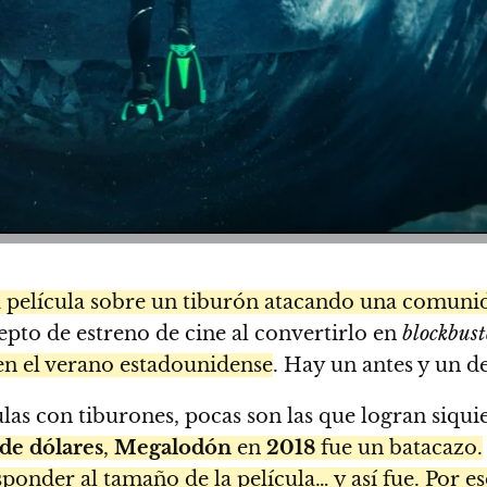
 película sobre un tiburón atacando una comuni
epto de estreno de cine al convertirlo en
blockbust
en el verano estadounidense
. Hay un antes y un 
as con tiburones, pocas son las que logran siquie
de dólares
,
Megalodón
en
2018
fue un batacazo.
sponder al tamaño de la película… y así fue. Por e