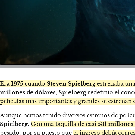
Era
1975
cuando
Steven Spielberg
estrenaba una
millones de dólares
,
Spielberg
redefinió el conc
películas más importantes y grandes se estrenan 
Aunque hemos tenido diversos estrenos de películ
Spielberg
.
Con una taquilla de casi
531 millones 
pesado; por su puesto que
el ingreso debía corre