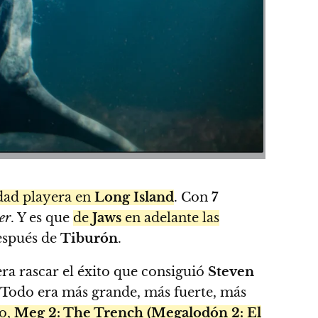
dad playera en
Long Island
. Con
7
er
. Y es que
de
Jaws
en adelante las
después de
Tiburón
.
ra rascar el éxito que consiguió
Steven
Todo era más grande, más fuerte, más
so,
Meg 2: The Trench (Megalodón 2: El