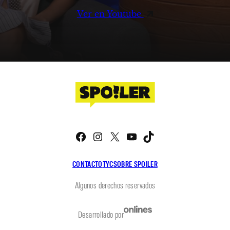
Ver en Youtube
Facebook
Instagram
X
YouTube
TikTok
CONTACTO
TYC
SOBRE SPOILER
Algunos derechos reservados
Desarrollado por