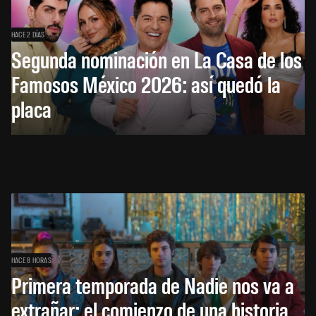
HACE 2 DÍAS
Segunda nominación en La Casa de los
Famosos México 2026: así quedó la
placa
HACE 8 HORAS
Primera temporada de Nadie nos va a
extrañar: el comienzo de una historia