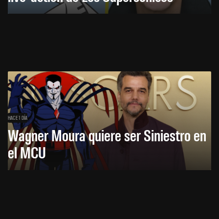
HACE 1 DÍA
Wagner Moura quiere ser Siniestro en
el MCU