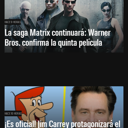
HACE 9 HORAS
La saga Matrix continuará: Warner
Bros. confirma la quinta película
HACE 10 HORAS
¡Es oficial! Jim Carrey protagonizará el