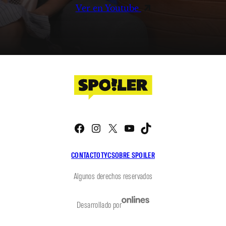
Ver en Youtube
Facebook
Instagram
X
YouTube
TikTok
CONTACTO
TYC
SOBRE SPOILER
Algunos derechos reservados
Desarrollado por