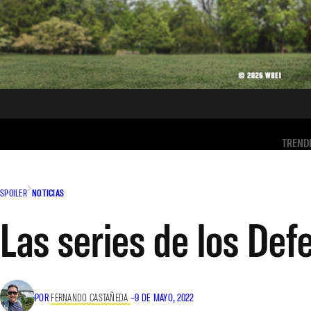
TREND
SPOILER
NOTICIAS
Las series de los Def
POR
FERNANDO CASTAÑEDA
–
9 DE MAYO, 2022