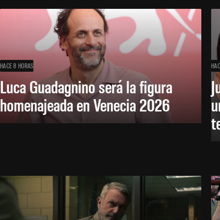
HACE 8 HORAS
HAC
Luca Guadagnino será la figura
J
homenajeada en Venecia 2026
u
t