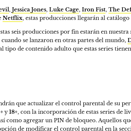
vil
,
Jessica Jones
,
Luke Cage
,
Iron Fist
,
The De
e
Netflix
, estas producciones llegarán al catálogo
tas seis producciones por fin estarán en nuestra
e cuando se lanzaron en otras partes del mundo,
D
l tipo de contenido adulto que estas series tienen
tendrán que actualizar el control parental de su pe
6+
y
18+
, con la incorporación de estas series de li
l así como agregar un PIN de bloqueo. Aquellos q
 opción de modificar el control parental en la sec