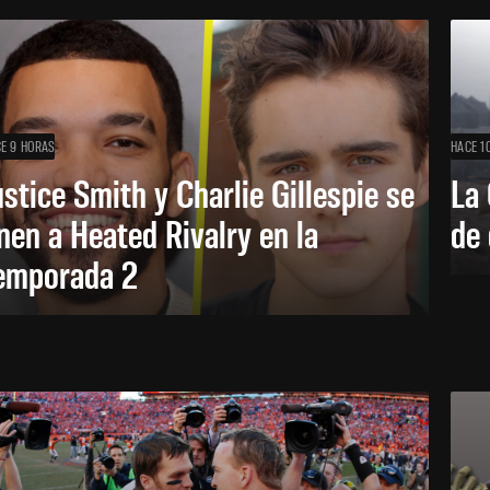
E 9 HORAS
HACE 1
ustice Smith y Charlie Gillespie se
La 
nen a Heated Rivalry en la
de 
emporada 2