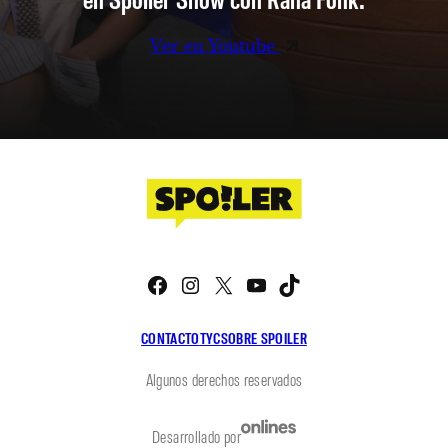
Ver en Youtube
Facebook
Instagram
X
YouTube
TikTok
CONTACTO
TYC
SOBRE SPOILER
Algunos derechos reservados
Desarrollado por