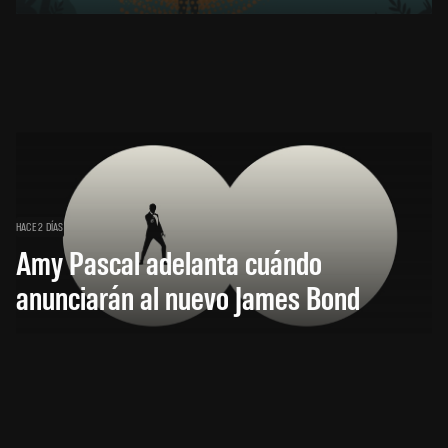
HACE 2 DÍAS
Amy Pascal adelanta cuándo
anunciarán al nuevo James Bond