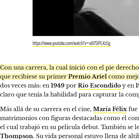
https://www.youtube.com/watch?v=a97SlPLXzSg
Con una carrera, la cual inició con el pie derec
que recibiese su primer
Premio Ariel
como mejor
dos veces más: en
1949
por
Río Escondido
y en
1
claro que tenía la habilidad para capturar la com
Más allá de su carrera en el cine,
María Félix
fue 
matrimonios con figuras destacadas como el co
el cual trabajó en su película debut. También se 
Thompson
. Su vida personal estuvo llena de al