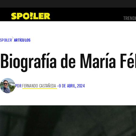
Saltar
al
TREND
contenido
SPOILER
ARTÍCULOS
Biografía de María Fél
POR
FERNANDO CASTAÑEDA
–
9 DE ABRIL, 2024