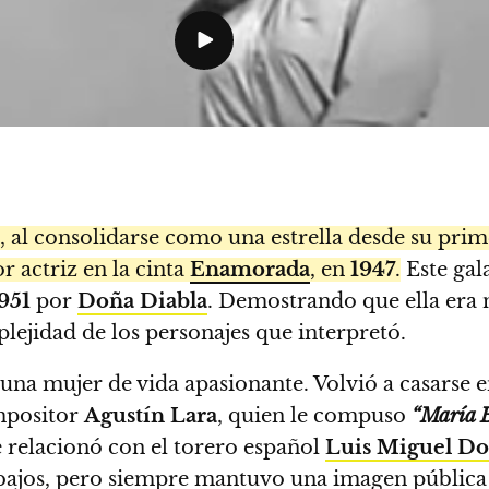
ho, al consolidarse como una estrella desde su pr
 actriz en la cinta
Enamorada
, en
1947
.
Este gal
951
por
Doña Diabla
. Demostrando que ella era 
plejidad de los personajes que interpretó.
una mujer de vida apasionante. Volvió a casarse e
mpositor
Agustín Lara
, quien le compuso
“María 
le relacionó con el torero español
Luis Miguel D
tibajos, pero siempre mantuvo una imagen pública 