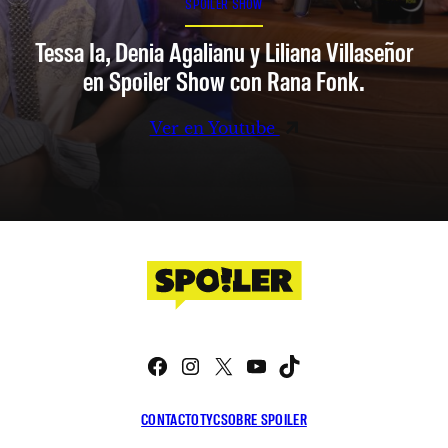
SPOILER SHOW
Tessa Ia, Denia Agalianu y Liliana Villaseñor
en Spoiler Show con Rana Fonk.
Ver en Youtube
Facebook
Instagram
X
YouTube
TikTok
CONTACTO
TYC
SOBRE SPOILER