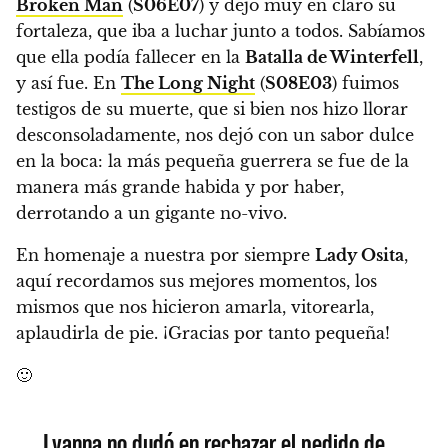
Broken Man
(
S06E07
) y dejó muy en claro su
fortaleza, que iba a luchar junto a todos. Sabíamos
que ella podía fallecer en la
Batalla de Winterfell
,
y así fue.
En
The Long Night
(
S08E03
) fuimos
testigos de su muerte, que si bien nos hizo llorar
desconsoladamente, nos dejó con un sabor dulce
en la boca: la más pequeña guerrera se fue de la
manera más grande habida y por haber,
derrotando a un gigante no-vivo.
En homenaje a nuestra por siempre
Lady Osita
,
aquí recordamos sus mejores momentos, los
mismos que nos hicieron amarla, vitorearla,
aplaudirla de pie. ¡Gracias por tanto pequeña!
🙂
Lyanna no dudó en rechazar el pedido de