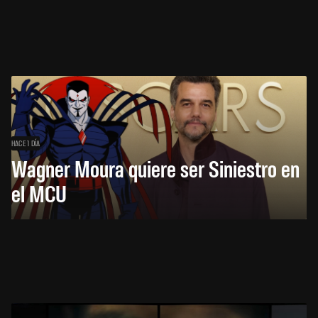
HACE 1 DÍA
Wagner Moura quiere ser Siniestro en
el MCU