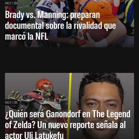
HACE 1 DÍA
Brady vs. Manning: preparan
documental sobre la rivalidad que
marcó la NFL
HACE 1 DÍA
¿Quién será Ganondorf en The Legend
of Zelda? Un nuevo reporte señala al
actor Uli Latukefu