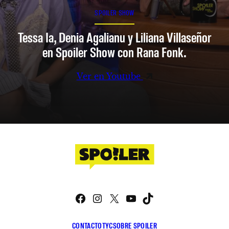
SPOILER SHOW
Tessa Ia, Denia Agalianu y Liliana Villaseñor
en Spoiler Show con Rana Fonk.
Ver en Youtube
Facebook
Instagram
X
YouTube
TikTok
CONTACTO
TYC
SOBRE SPOILER