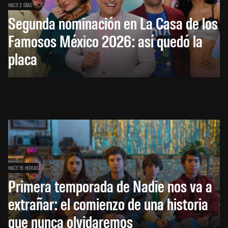
HACE 2 DÍAS
Segunda nominación en La Casa de los
Famosos México 2026: así quedó la
placa
HACE 15 HORAS
Primera temporada de Nadie nos va a
extrañar: el comienzo de una historia
que nunca olvidaremos