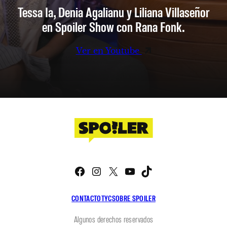
Tessa Ia, Denia Agalianu y Liliana Villaseñor
en Spoiler Show con Rana Fonk.
Ver en Youtube
Facebook
Instagram
X
YouTube
TikTok
CONTACTO
TYC
SOBRE SPOILER
Algunos derechos reservados