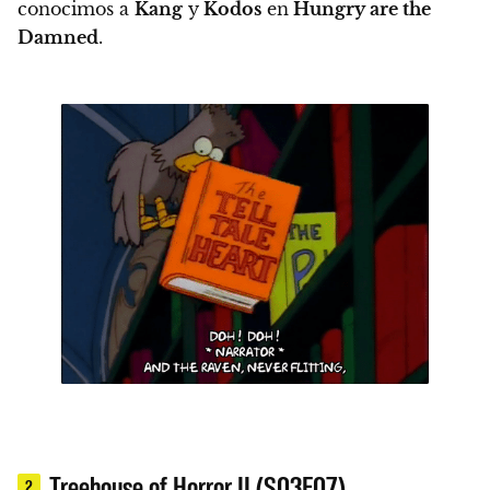
conocimos a
Kang
y
Kodos
en
Hungry are the
Damned
.
Treehouse of Horror II (S03E07)
2