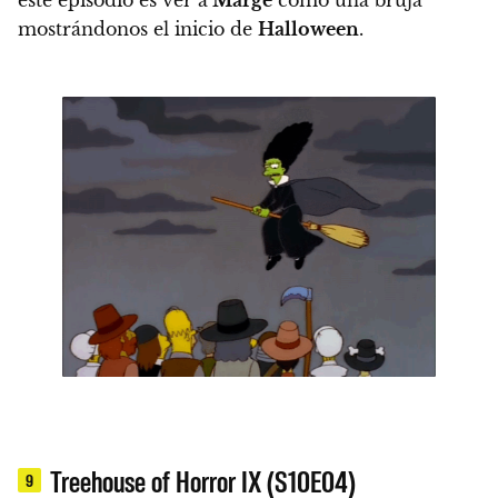
este episodio es ver a
Marge
como una bruja
mostrándonos el inicio de
Halloween
.
Treehouse of Horror IX (S10E04)
9