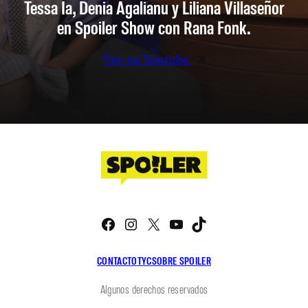
Tessa Ia, Denia Agalianu y Liliana Villaseñor
en Spoiler Show con Rana Fonk.
Ver en Youtube
Facebook
Instagram
X
YouTube
TikTok
CONTACTO
TYC
SOBRE SPOILER
Algunos derechos reservados