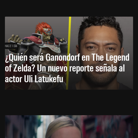
HACE 1 DÍA
¿Quién será Ganondorf en The Legend
of Zelda? Un nuevo reporte señala al
actor Uli Latukefu