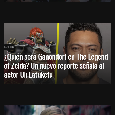
HACE 1 DÍA
¿Quién será Ganondorf en The Legend
of Zelda? Un nuevo reporte señala al
actor Uli Latukefu