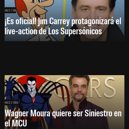
HACE 1 DÍA
¡Es oficial! Jim Carrey protagonizará el
live-action de Los Supersónicos
HACE 2 DÍAS
Wagner Moura quiere ser Siniestro en
el MCU