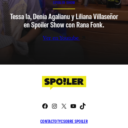
SPOILER SHOW
Tessa Ia, Denia Agalianu y Liliana Villaseñor
en Spoiler Show con Rana Fonk.
Ver en Youtube
Facebook
Instagram
X
YouTube
TikTok
CONTACTO
TYC
SOBRE SPOILER