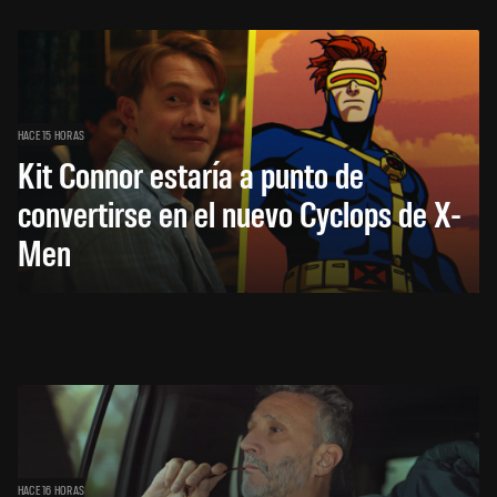
HACE 15 HORAS
Kit Connor estaría a punto de
convertirse en el nuevo Cyclops de X-
Men
HACE 16 HORAS