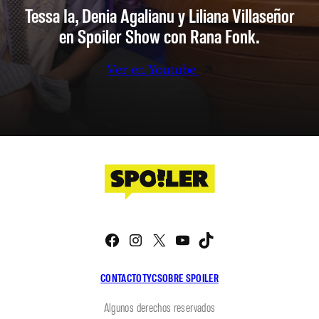
Tessa Ia, Denia Agalianu y Liliana Villaseñor
en Spoiler Show con Rana Fonk.
Ver en Youtube
Facebook
Instagram
X
YouTube
TikTok
CONTACTO
TYC
SOBRE SPOILER
Algunos derechos reservados