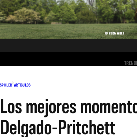
TREND
SPOILER
ARTÍCULOS
Los mejores momentos
Delgado-Pritchett