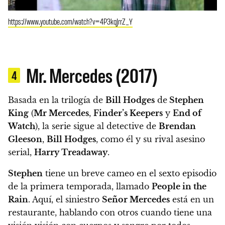
https://www.youtube.com/watch?v=4P3kqJrrZ_Y
Mr. Mercedes (2017)
4
Basada en la trilogía de
Bill Hodges
de
Stephen
King
(
Mr Mercedes
,
Finder’s Keepers
y
End of
Watch
), la serie sigue al detective de
Brendan
Gleeson
,
Bill Hodges
, como él y su rival asesino
serial,
Harry Treadaway
.
Stephen
tiene un breve cameo en el sexto episodio
de la primera temporada, llamado
People in the
Rain
. Aquí, el siniestro
Señor Mercedes
está en un
restaurante, hablando con otros cuando tiene una