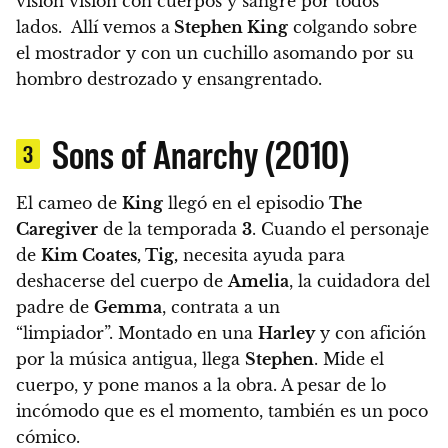
visión visión con cuerpos y sangre por todos
lados. Allí vemos a
Stephen King
colgando sobre
el mostrador y con un cuchillo asomando por su
hombro destrozado y ensangrentado.
Sons of Anarchy (2010)
3
El cameo de
King
llegó en el episodio
The
Caregiver
de la temporada
3
.
Cuando el personaje
de
Kim Coates, Tig,
necesita ayuda para
deshacerse del cuerpo de
Amelia
, la cuidadora del
padre de
Gemma
, contrata a un
“limpiador”.
Montado en una
Harley
y con afición
por la música antigua, llega
Stephen
. Mide el
cuerpo, y pone manos a la obra.
A pesar de lo
incómodo que es el momento, también es un poco
cómico.