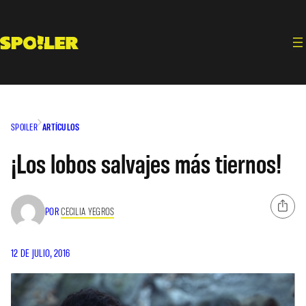
Saltar
al
contenido
SPOILER
ARTÍCULOS
¡Los lobos salvajes más tiernos!
POR
CECILIA YEGROS
12 DE JULIO, 2016