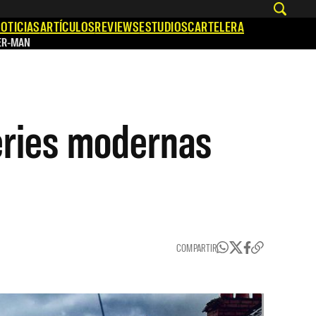
OTICIAS
ARTÍCULOS
REVIEWS
ESTUDIOS
CARTELERA
ER-MAN
series modernas
COMPARTIR