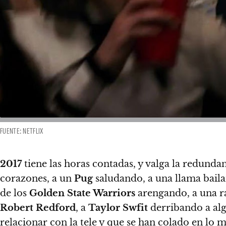
FUENTE: NETFLIX
2017
tiene las horas contadas, y valga la redundan
corazones, a un
Pug
saludando, a una llama baila
de los
Golden State Warriors
arengando, a una r
Robert Redford
, a
Taylor Swfit
derribando a alg
relacionar con la tele y que se han colado en lo m