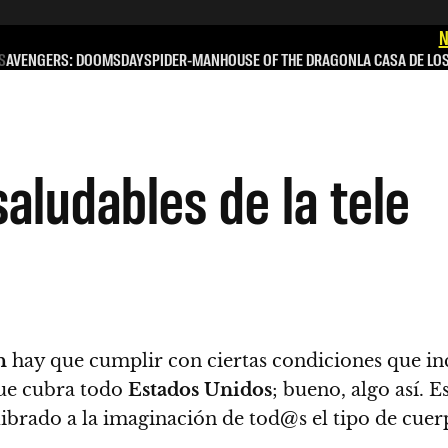
N
S
AVENGERS: DOOMSDAY
SPIDER-MAN
HOUSE OF THE DRAGON
LA CASA DE LO
aludables de la tele
h
hay que cumplir con ciertas condiciones que i
que cubra todo
Estados Unidos
; bueno, algo así.
Es
librado a la imaginación de tod@s el tipo de cuer