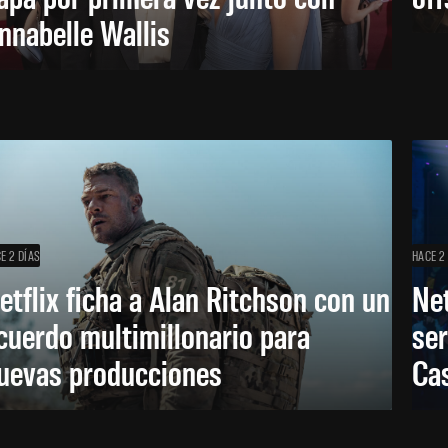
nnabelle Wallis
E 2 DÍAS
HACE 2
etflix ficha a Alan Ritchson con un
Net
cuerdo multimillonario para
ser
uevas producciones
Ca