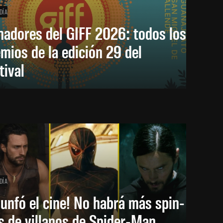
DÍA
nadores del GIFF 2026: todos los
mios de la edición 29 del
tival
DÍA
iunfó el cine! No habrá más spin-
s de villanos de Spider-Man