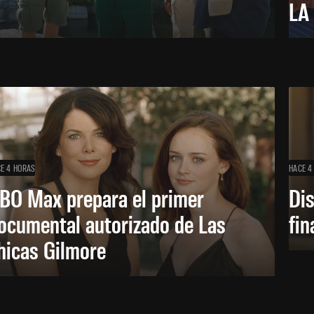
LA
E 4 HORAS
HACE 4
BO Max prepara el primer
Di
ocumental autorizado de Las
fin
hicas Gilmore