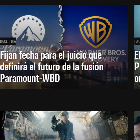
HACE 1 DÍA
HAC
Fijan fecha para el juicio que
E
definirá el futuro de la fusión
P
Paramount-WBD
o