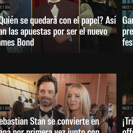
E 1 DÍA
HACE 1 
Quién se quedará con el papel? Así
Ga
an las apuestas por ser el nuevo
pre
ames Bond
fes
E 1 DÍA
HACE 1 
ebastian Stan se convierte en
¡Tr
apá por primera vez junto con
off