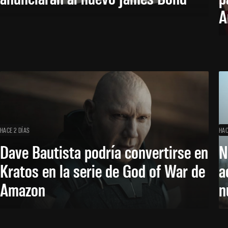
A
HACE 2 DÍAS
HAC
Dave Bautista podría convertirse en
N
Kratos en la serie de God of War de
a
Amazon
n