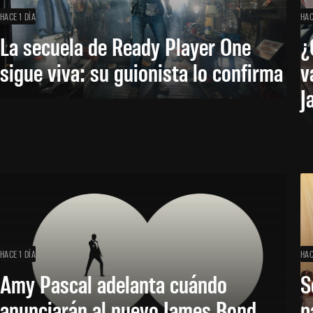
HACE 1 DÍA
HAC
La secuela de Ready Player One
¿
sigue viva: su guionista lo confirma
v
J
HACE 1 DÍA
HAC
Amy Pascal adelanta cuándo
S
anunciarán al nuevo James Bond
p