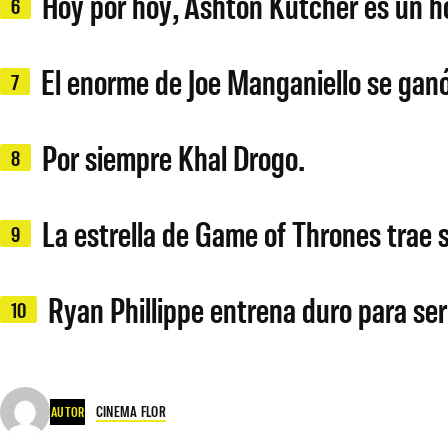
Hoy por hoy, Ashton Kutcher es un ho
6
El enorme de Joe Manganiello se ganó
7
Por siempre Khal Drogo.
8
La estrella de Game of Thrones trae
9
Ryan Phillippe entrena duro para ser
10
CINEMA FLOR
AUTOR