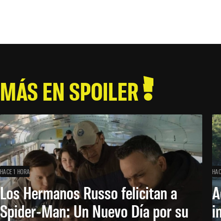
MÁS EN SPOILER
HACE 1 HORA
HAC
Los Hermanos Russo felicitan a
A
Spider-Man: Un Nuevo Día por su
i