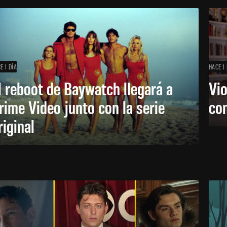
E 1 DÍA
HACE 1 
l reboot de Baywatch llegará a
Vio
rime Video junto con la serie
co
riginal