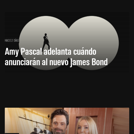
HACE 2 DÍAS
Amy Pascal adelanta cuándo
anunciarán al nuevo James Bond