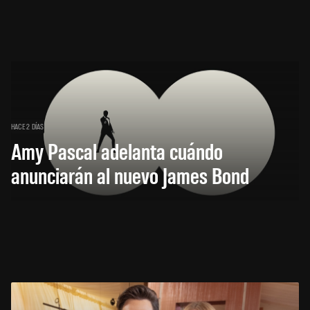
HACE 2 DÍAS
Amy Pascal adelanta cuándo
anunciarán al nuevo James Bond