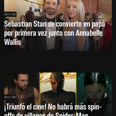
HACE 2 DÍAS
Sebastian Stan se convierte en papá
por primera vez junto con Annabelle
Wallis
HACE 2 DÍAS
¡Triunfó el cine! No habrá más spin-
offs de villanos de Spider-Man