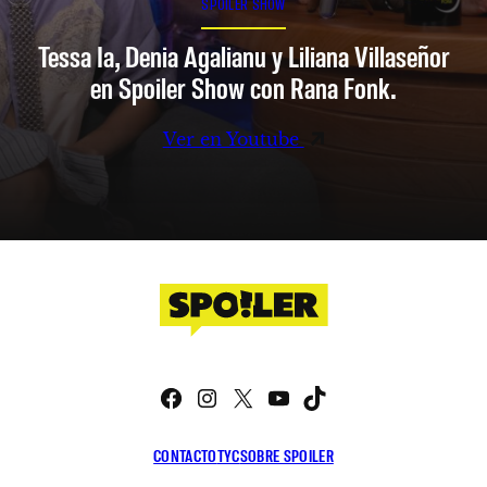
SPOILER SHOW
Tessa Ia, Denia Agalianu y Liliana Villaseñor
en Spoiler Show con Rana Fonk.
Ver en Youtube
Facebook
Instagram
X
YouTube
TikTok
CONTACTO
TYC
SOBRE SPOILER