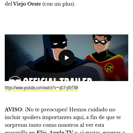
del
Viejo Oeste
(con un plus).
https://www.youtube.com/watch?v=qlCFzjRzTN8
AVISO
: ¡No te preocupes! Hemos cuidado no
incluir spoilers importantes aquí, a fin de que te
sorpresas tanto como nosotros al ver esta
maravilla en
Klic
,
Apple TV
o, si gustas, esperar a