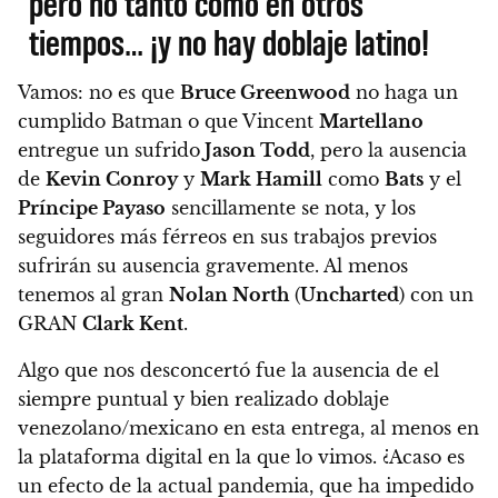
pero no tanto como en otros
tiempos… ¡y no hay doblaje latino!
Vamos: no es que
Bruce Greenwood
no haga un
cumplido Batman o que Vincent
Martellano
entregue un sufrido
Jason Todd
, pero la ausencia
de
Kevin Conroy
y
Mark Hamill
como
Bats
y el
Príncipe Payaso
sencillamente se nota, y los
seguidores más férreos en sus trabajos previos
sufrirán su ausencia gravemente. Al menos
tenemos al gran
Nolan North
(
Uncharted
) con un
GRAN
Clark Kent
.
Algo que nos desconcertó fue la ausencia de el
siempre puntual y bien realizado doblaje
venezolano/mexicano en esta entrega, al menos en
la plataforma digital en la que lo vimos.
¿Acaso es
un efecto de la actual pandemia, que ha impedido