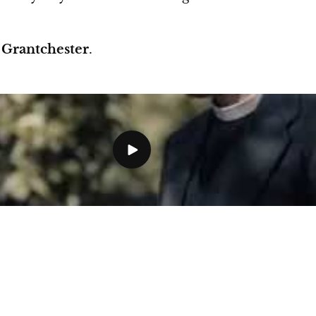
e
Grantchester
.