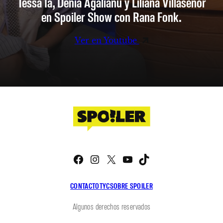
Tessa Ia, Denia Agalianu y Liliana Villaseñor
en Spoiler Show con Rana Fonk.
Ver en Youtube
Facebook
Instagram
X
YouTube
TikTok
CONTACTO
TYC
SOBRE SPOILER
Algunos derechos reservados