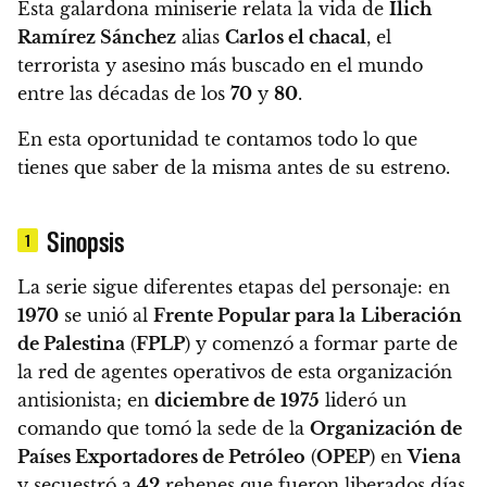
Esta galardona miniserie relata la vida de
Ilich
Ramírez Sánchez
alias
Carlos el chacal
, el
terrorista y asesino más buscado en el mundo
entre las décadas de los
70
y
80
.
En esta oportunidad te contamos todo lo que
tienes que saber de la misma antes de su estreno.
Sinopsis
1
La serie sigue diferentes etapas del personaje: en
1970
se unió al
Frente Popular para la
Liberación
de Palestina
(
FPLP
) y comenzó a formar parte de
la red de agentes operativos de esta organización
antisionista; en
diciembre de
1975
lideró un
comando que tomó la sede de la
Organización de
Países Exportadores de Petróleo
(
OPEP
) en
Viena
y secuestró a
42
rehenes que fueron liberados días