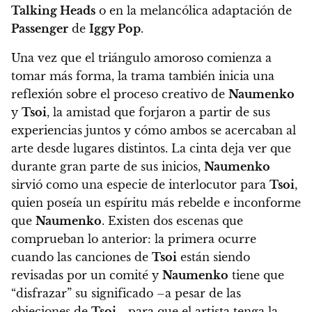
Talking Heads
o en la melancólica adaptación de
Passenger
de
Iggy Pop
.
Una vez que el triángulo amoroso comienza a
tomar más forma, la trama también inicia una
reflexión sobre el proceso creativo de
Naumenko
y
Tsoi
, la amistad que forjaron a partir de sus
experiencias juntos y cómo ambos se acercaban al
arte desde lugares distintos. La cinta deja ver que
durante gran parte de sus inicios,
Naumenko
sirvió como una especie de interlocutor para
Tsoi
,
quien poseía un espíritu más rebelde e inconforme
que
Naumenko
. Existen dos escenas que
comprueban lo anterior: la primera ocurre
cuando las canciones de
Tsoi
están siendo
revisadas por un comité y
Naumenko
tiene que
“disfrazar” su significado –a pesar de las
objeciones de
Tsoi
– para que el artista tenga la