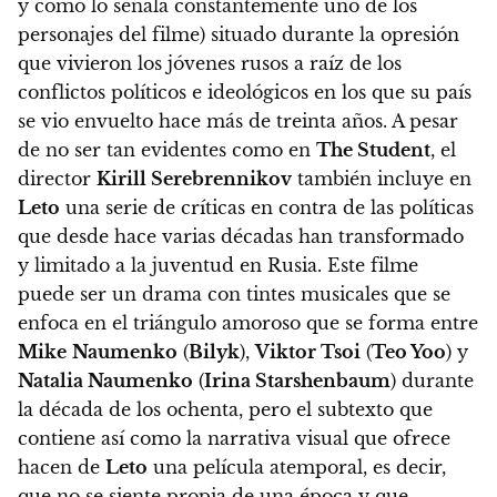
y como lo señala constantemente uno de los
personajes del filme) situado durante la opresión
que vivieron los jóvenes rusos a raíz de los
conflictos políticos e ideológicos en los que su país
se vio envuelto hace más de treinta años.
A pesar
de no ser tan evidentes como en
The Student
, el
director
Kirill Serebrennikov
también incluye en
Leto
una serie de críticas en contra de las políticas
que desde hace varias décadas han transformado
y limitado a la juventud en Rusia. Este filme
puede ser un drama con tintes musicales que se
enfoca en el triángulo amoroso que se forma entre
Mike
Naumenko
(
Bilyk
),
Viktor Tsoi
(
Teo Yoo
) y
Natalia Naumenko
(
Irina Starshenbaum
) durante
la década de los ochenta, pero
el subtexto que
contiene así como la narrativa visual que ofrece
hacen de
Leto
una película atemporal, es decir,
que no se siente propia de una época y que