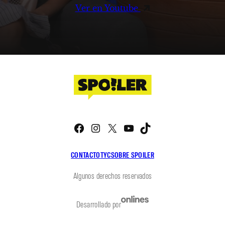
Ver en Youtube
Facebook
Instagram
X
YouTube
TikTok
CONTACTO
TYC
SOBRE SPOILER
Algunos derechos reservados
Desarrollado por