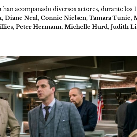
a han acompañado diversos actores, durante los 1
k
,
Diane Neal
,
Connie Nielsen
,
Tamara Tunie
,
M
llies
,
Peter Hermann
,
Michelle Hurd
,
Judith Li