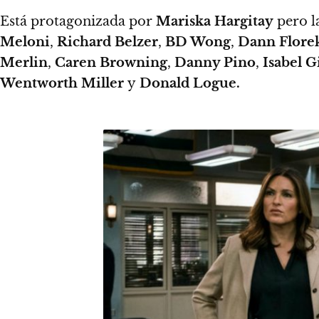
Está protagonizada por
Mariska Hargitay
pero l
Meloni
,
Richard Belzer
,
BD Wong
,
Dann Flore
Merlin
,
Caren Browning
,
Danny Pino
,
Isabel Gi
Wentworth Miller
y
Donald Logue.