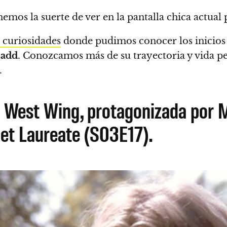
enemos la suerte de ver en la pantalla chica actu
 curiosidades
donde pudimos conocer los inicios d
Ladd
.
Conozcamos más de su trayectoria y vida pe
.
he West Wing, protagonizada por 
oet Laureate (S03E17).