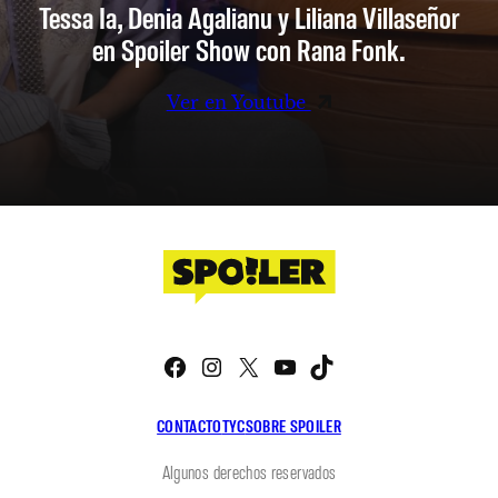
Tessa Ia, Denia Agalianu y Liliana Villaseñor
en Spoiler Show con Rana Fonk.
Ver en Youtube
Facebook
Instagram
X
YouTube
TikTok
CONTACTO
TYC
SOBRE SPOILER
Algunos derechos reservados