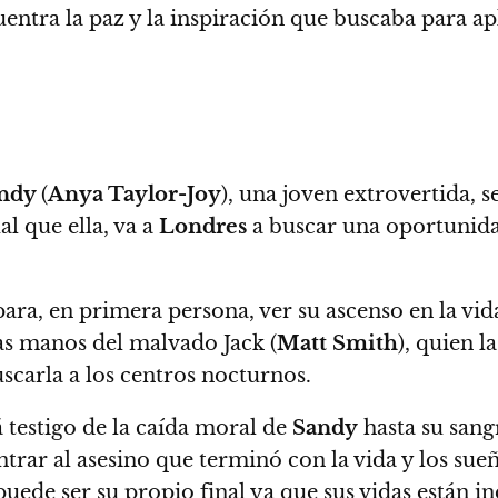
cuentra la paz y la inspiración que buscaba para ap
ndy
(
Anya Taylor-Joy
), una joven extrovertida,
ual que ella, va a
Londres
a buscar una oportunid
ara, en primera persona, ver su ascenso en la vi
as manos del malvado Jack (
Matt Smith
), quien l
scarla a los centros nocturnos.
á testigo de la caída moral de
Sandy
hasta su sangr
ntrar al asesino que terminó con la vida y los sue
puede ser su propio final ya que sus vidas están i