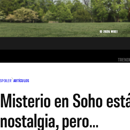
TREND
SPOILER
ARTÍCULOS
Misterio en Soho está
nostalgia, pero…