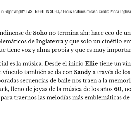
Edgar Wright’s LAST NIGHT IN SOHO, a Focus Features release. Credit: Parisa Taghiza
ondinense de
Soho
no termina ahí: hace eco de un
mblemáticos de
Inglaterra
y que solo un cinéfilo
ue tiene voz y alma propia y que es muy importan
ial es la música
. Desde el inicio
Ellie
tiene un ví
te vínculo también se da con
Sandy
a través de lo
boradas secuencias de baile nos traen a la memor
ack, lleno de joyas de la música de los años
60
, n
 para traernos las melodías más emblemáticas de 