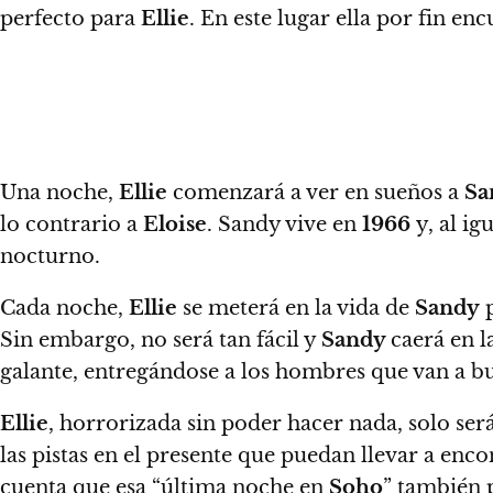
perfecto para
Ellie
. En este lugar ella por fin en
Una noche,
Ellie
comenzará a ver en sueños a
Sa
lo contrario a
Eloise
. Sandy vive en
1966
y, al ig
nocturno.
Cada noche,
Ellie
se meterá en la vida de
Sandy
p
Sin embargo, no será tan fácil y
Sandy
caerá en l
galante, entregándose a los hombres que van a bu
Ellie
, horrorizada sin poder hacer nada, solo ser
las pistas en el presente que puedan llevar a enco
cuenta que esa “última noche en
Soho
” también 