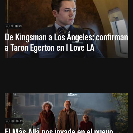
HACE 9 HORAS
De Kingsman a Los Ángeles: confirman
a Taron Egerton en I Love LA
HACE 10 HORAS
El Más Allá nos invade en el nuevo