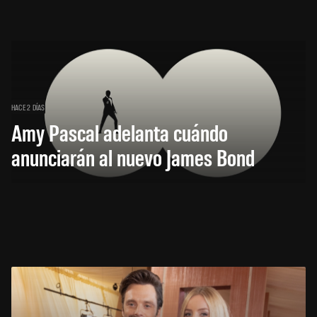
HACE 2 DÍAS
Amy Pascal adelanta cuándo
anunciarán al nuevo James Bond