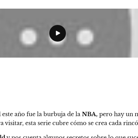
d
este año fue la burbuja de la
NBA,
pero hay un mi
a visitar, esta serie cubre cómo se crea cada rincó
ld
y
nos cuenta algunos secretos sobre lo que suce