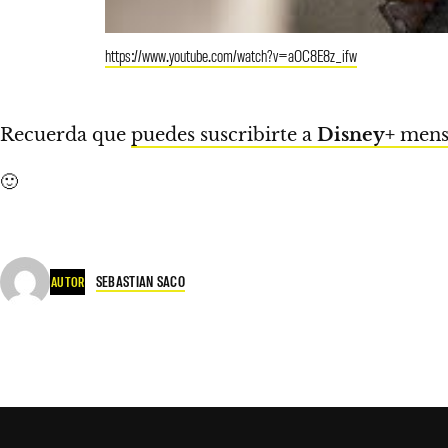
https://www.youtube.com/watch?v=aOC8E8z_ifw
Recuerda que
puedes suscribirte a
Disney+
mensu
🙂
SEBASTIAN SACO
AUTOR