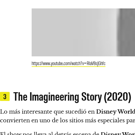
https://www.youtube.com/watch?v=RlaV8sJGhfc
The Imagineering Story (2020)
3
Lo más interesante que sucedió en
Disney Worl
convierten en uno de los sitios más especiales par
El show nos lleva al detrás escena de
Disney Wor