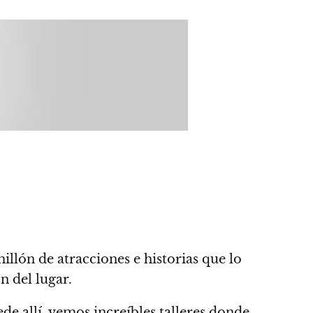
llón de atracciones e historias que lo
n del lugar.
de allí, vemos increíbles talleres donde