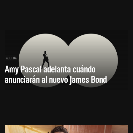
HACE 1 DÍA
Amy Pascal adelanta cuándo
anunciarán al nuevo James Bond