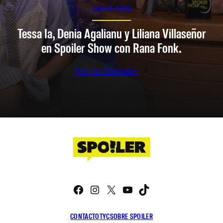
SPOILER SHOW
Tessa Ia, Denia Agalianu y Liliana Villaseñor
en Spoiler Show con Rana Fonk.
Ver en Youtube
Facebook
Instagram
X
YouTube
TikTok
CONTACTO
TYC
SOBRE SPOILER