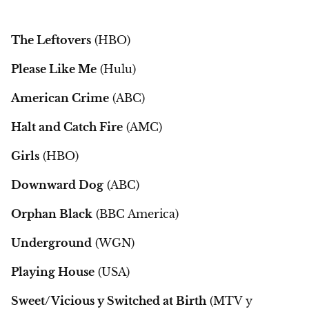
The Leftovers
(HBO)
Please Like Me
(Hulu)
American Crime
(ABC)
Halt and Catch Fire
(AMC)
Girls
(HBO)
Downward Dog
(ABC)
Orphan Black
(BBC America)
Underground
(WGN)
Playing House
(USA)
Sweet/Vicious y Switched at Birth
(MTV y